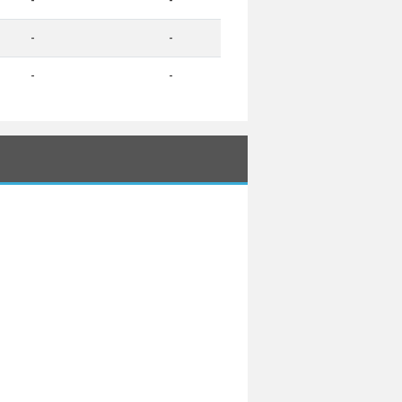
-
-
-
-
-
-