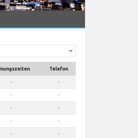
fnungszeiten
Telefon
-
-
-
-
-
-
-
-
-
-