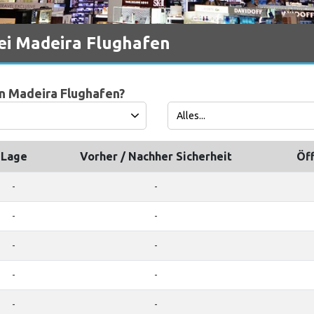
bei Madeira Flughafen
in Madeira Flughafen?
Lage
Vorher / Nachher Sicherheit
Öf
-
-
-
-
-
-
-
-
-
-